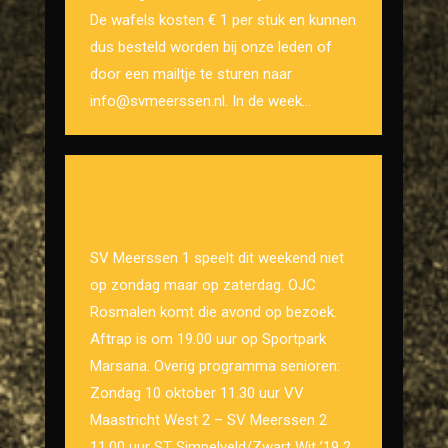
De wafels kosten € 1 per stuk en kunnen
dus besteld worden bij onze leden of
door een mailtje te sturen naar
info@svmeerssen.nl. In de week…
SV Meerssen – OJC Rosmalen
op zaterdag 9 oktober
SV Meerssen 1 speelt dit weekend niet
op zondag maar op zaterdag. OJC
Rosmalen komt die avond op bezoek.
Aftrap is om 19.00 uur op Sportpark
Marsana. Overig programma senioren:
Zondag 10 oktober 11.30 uur VV
Maastricht West 2 – SV Meerssen 2
11.00 uur ST Simpelveld/Zwart Wit ’19 2