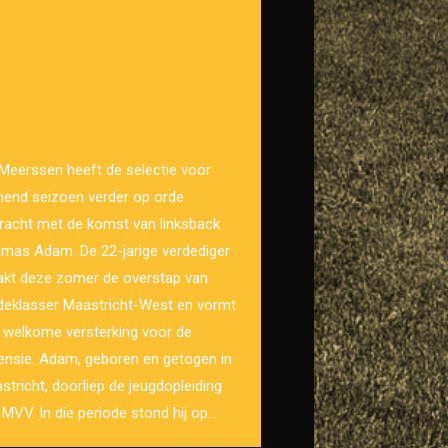
𝗹𝗲𝗰𝘁𝗶𝗲𝗻𝗶𝗲𝘂𝘄𝘀 – 𝗗𝗲𝗲𝗹
 𝗦𝗩 𝗠𝗲𝗲𝗿𝘀𝘀𝗲𝗻
𝗿𝘀𝘁𝗲𝗿𝗸𝘁 𝗱𝗲
𝗿𝗱𝗲𝗱𝗶𝗴𝗶𝗻𝗴 𝗺𝗲𝘁
𝗼𝗺𝗮𝘀 𝗔𝗱𝗮𝗺
Meerssen heeft de selectie voor
end seizoen verder op orde
racht met de komst van linksback
mas Adam. De 22-jarige verdediger
kt deze zomer de overstap van
deklasser Maastricht-West en vormt
 welkome versterking voor de
ensie. Adam, geboren en getogen in
stricht, doorliep de jeugdopleiding
 MVV. In die periode stond hij op…