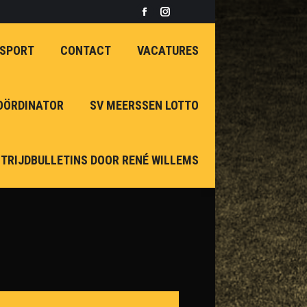
Facebook
Instagram
page
page
 SPORT
CONTACT
VACATURES
opens
opens
in
in
new
new
OÖRDINATOR
SV MEERSSEN LOTTO
window
window
TRIJDBULLETINS DOOR RENÉ WILLEMS