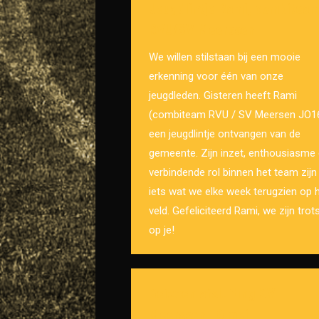
Jeugdlintje Rami, combitea
RVU/SV Meerssen
We willen stilstaan bij een mooie
erkenning voor één van onze
jeugdleden. Gisteren heeft Rami
(combiteam RVU / SV Meersen JO1
een jeugdlintje ontvangen van de
gemeente. Zijn inzet, enthousiasme
verbindende rol binnen het team zijn
iets wat we elke week terugzien op 
veld. Gefeliciteerd Rami, we zijn trot
op je!
Seizoen afsluiting SV
Meerssen 16 mei