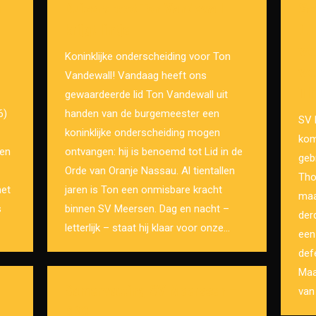
m
Duizendpoot Ton Vandewall
𝗦
krijgt lintje
𝟭
𝘃𝗲
Koninklijke onderscheiding voor Ton
𝘃
Vandewall! Vandaag heeft ons
𝗧
gewaardeerde lid Ton Vandewall uit
6)
handen van de burgemeester een
SV 
koninklijke onderscheiding mogen
kom
 en
ontvangen: hij is benoemd tot Lid in de
geb
Orde van Oranje Nassau. Al tientallen
Tho
het
jaren is Ton een onmisbare kracht
maa
s
binnen SV Meersen. Dag en nacht –
der
letterlijk – staat hij klaar voor onze…
een
def
Maa
Samenvatting SV Meerssen –
van
RBC