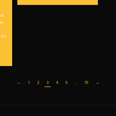
end
an
n DJ
←
1
2
3
4
5
…
70
→