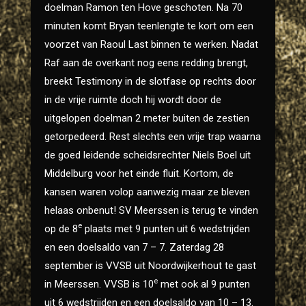
doelman Ramon ten Hove geschoten. Na 70
minuten komt Bryan teenlengte te kort om een
voorzet van Raoul Last binnen te werken. Nadat
Raf aan de overkant nog eens redding brengt,
breekt Testimony in de slotfase op rechts door
in de vrije ruimte doch hij wordt door de
uitgelopen doelman 2 meter buiten de zestien
getorpedeerd. Rest slechts een vrije trap waarna
de goed leidende scheidsrechter Niels Boel uit
Middelburg voor het einde fluit. Kortom, de
kansen waren volop aanwezig maar ze bleven
helaas onbenut! SV Meerssen is terug te vinden
e
op de 8
plaats met 9 punten uit 6 wedstrijden
en een doelsaldo van 7 – 7. Zaterdag 28
september is VVSB uit Noordwijkerhout te gast
e
in Meerssen. VVSB is 10
met ook al 9 punten
uit 6 wedstrijden en een doelsaldo van 10 – 13.