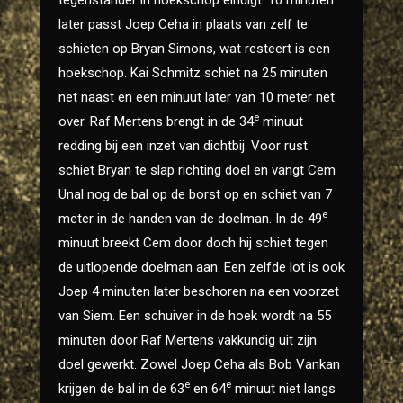
tegenstander in hoekschop eindigt. 10 minuten
later passt Joep Ceha in plaats van zelf te
schieten op Bryan Simons, wat resteert is een
hoekschop. Kai Schmitz schiet na 25 minuten
net naast en een minuut later van 10 meter net
e
over. Raf Mertens brengt in de 34
minuut
redding bij een inzet van dichtbij. Voor rust
schiet Bryan te slap richting doel en vangt Cem
Unal nog de bal op de borst op en schiet van 7
e
meter in de handen van de doelman. In de 49
minuut breekt Cem door doch hij schiet tegen
de uitlopende doelman aan. Een zelfde lot is ook
Joep 4 minuten later beschoren na een voorzet
van Siem. Een schuiver in de hoek wordt na 55
minuten door Raf Mertens vakkundig uit zijn
doel gewerkt. Zowel Joep Ceha als Bob Vankan
e
e
krijgen de bal in de 63
en 64
minuut niet langs