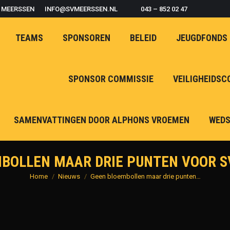
B MEERSSEN
INFO@SVMEERSSEN.NL
043 – 852 02 47
TEAMS
SPONSOREN
BELEID
JEUGDFONDS
SPONSOR COMMISSIE
VEILIGHEIDSC
SAMENVATTINGEN DOOR ALPHONS VROEMEN
WEDS
BOLLEN MAAR DRIE PUNTEN VOOR 
Je bent hier:
Home
Nieuws
Geen bloembollen maar drie punten…