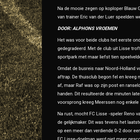
Na de mooie zegen op koploper Blauw Ge
van trainer Eric van der Luer speelden 
DOOR: ALPHONS VROEMEN
Het was voor beide clubs het eerste onde
gedegradeerd. Met de club uit Lisse tro
sportpark met maar liefst tien speelveld
Omdat de busreis naar Noord-Holland voo
aftrap. De thuisclub begon fel en kree
af, maar Raf was op zijn post en ranseld
handen. Dit resulteerde drie minuten lat
voorsprong kreeg Meerssen nog enkele 
Na rust, mocht FC Lisse -speler Reno v
de gelijkmaker. Dit was tevens het laa
op een meer dan verdiende 0-2 door een
FC Lisse-doelman werd niet meer gesco