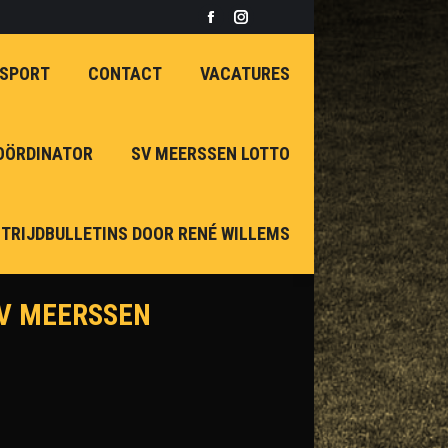
Facebook
Instagram
page
page
 SPORT
CONTACT
VACATURES
opens
opens
in
in
new
new
OÖRDINATOR
SV MEERSSEN LOTTO
window
window
TRIJDBULLETINS DOOR RENÉ WILLEMS
SV MEERSSEN