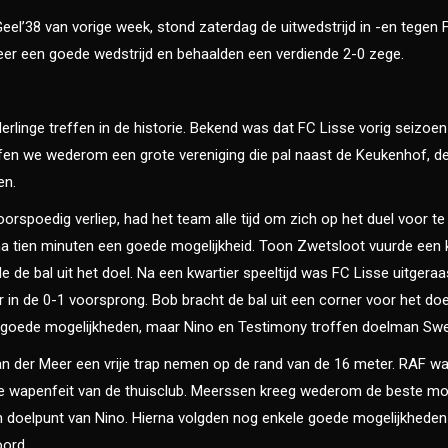
el’38 van vorige week, stond zaterdag de uitwedstrijd in -en tege
weer een goede wedstrijd en behaalden een verdiende 2-0 zege.
rlinge treffen in de historie. Bekend was dat FC Lisse vorig seizoen
ffen we wederom een grote vereniging die pal naast de Keukenhof, d
en.
rspoedig verliep, had het team alle tijd om zich op het duel voor te
g na tien minuten een goede mogelijkheid. Toon Zwetsloot vuurde ee
e de bal uit het doel. Na een kwartier speeltijd was FC Lisse uitgeraa
er in de 0-1 voorsprong. Bob bracht de bal uit een corner voor het doe
goede mogelijkheden, maar Nino en Testimony troffen doelman Swe
an der Meer een vrije trap nemen op de rand van de 16 meter. RAF w
tste wapenfeit van de thuisclub. Meerssen kreeg wederom de beste m
 doelpunt van Nino. Hierna volgden nog enkele goede mogelijkhede
ord.