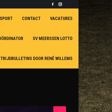
Facebook
Instagram
page
page
 SPORT
CONTACT
VACATURES
opens
opens
in
in
new
new
OÖRDINATOR
SV MEERSSEN LOTTO
window
window
TRIJDBULLETINS DOOR RENÉ WILLEMS