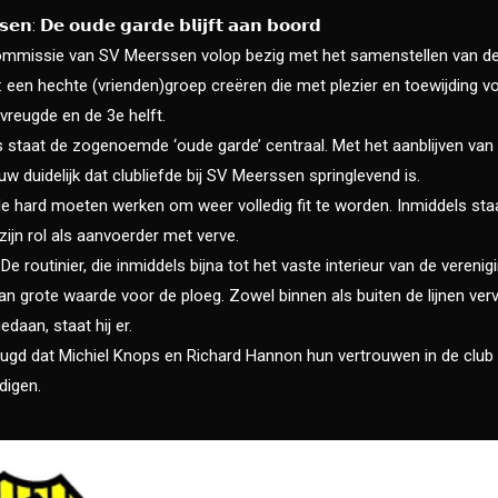
𝘀𝗲𝗻: 𝗗𝗲 𝗼𝘂𝗱𝗲 𝗴𝗮𝗿𝗱𝗲 𝗯𝗹𝗶𝗷𝗳𝘁 𝗮𝗮𝗻 𝗯𝗼𝗼𝗿𝗱
ommissie van SV Meerssen volop bezig met het samenstellen van de
al: een hechte (vrienden)groep creëren die met plezier en toewijding v
vreugde en de 3e helft.
ws staat de zogenoemde ‘oude garde’ centraal. Met het aanblijven va
 duidelijk dat clubliefde bij SV Meerssen springlevend is.
e hard moeten werken om weer volledig fit te worden. Inmiddels staa
 zijn rol als aanvoerder met verve.
De routinier, die inmiddels bijna tot het vaste interieur van de veren
an grote waarde voor de ploeg. Zowel binnen als buiten de lijnen vervul
daan, staat hij er.
ugd dat Michiel Knops en Richard Hannon hun vertrouwen in de club
digen.