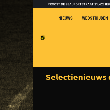
PROOST DE BEAUFORTSTRAAT 21, 6231E
NIEUWS
WEDSTRIJDEN
𝗦𝗲𝗹𝗲𝗰𝘁𝗶𝗲𝗻𝗶𝗲𝘂𝘄𝘀 