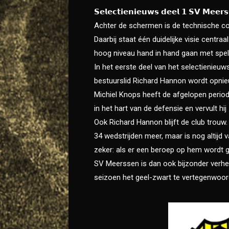
𝗦𝗲𝗹𝗲𝗰𝘁𝗶𝗲𝗻𝗶𝗲𝘂𝘄𝘀 𝗱𝗲𝗲𝗹 𝟭 𝗦𝗩 𝗠𝗲𝗲𝗿𝘀
Achter de schermen is de technische c
Daarbij staat één duidelijke visie centra
hoog niveau hand in hand gaan met spel
In het eerste deel van het selectienieu
bestuurslid Richard Hannon wordt opnieuw
Michiel Knops heeft de afgelopen period
in het hart van de defensie en vervult hij
Ook Richard Hannon blijft de club trouw. 
34 wedstrijden meer, maar is nog altijd v
zeker: als er een beroep op hem wordt ge
SV Meerssen is dan ook bijzonder verhe
seizoen het geel-zwart te vertegenwoor