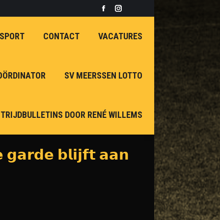
Facebook
Instagram
page
page
 SPORT
CONTACT
VACATURES
opens
opens
in
in
new
new
OÖRDINATOR
SV MEERSSEN LOTTO
window
window
TRIJDBULLETINS DOOR RENÉ WILLEMS
𝗴𝗮𝗿𝗱𝗲 𝗯𝗹𝗶𝗷𝗳𝘁 𝗮𝗮𝗻