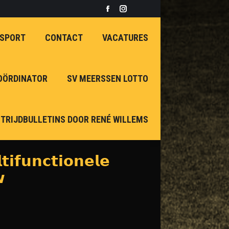
Facebook
Instagram
page
page
 SPORT
CONTACT
VACATURES
opens
opens
in
in
new
new
OÖRDINATOR
SV MEERSSEN LOTTO
window
window
TRIJDBULLETINS DOOR RENÉ WILLEMS
𝗶𝗳𝘂𝗻𝗰𝘁𝗶𝗼𝗻𝗲𝗹𝗲
𝘄