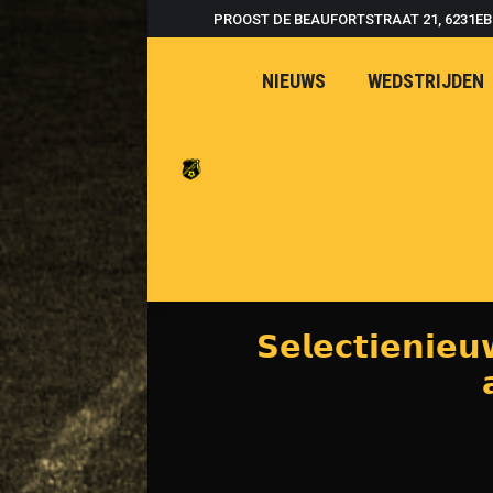
PROOST DE BEAUFORTSTRAAT 21, 6231E
NIEUWS
WEDSTRIJDEN
𝗦𝗲𝗹𝗲𝗰𝘁𝗶𝗲𝗻𝗶𝗲
