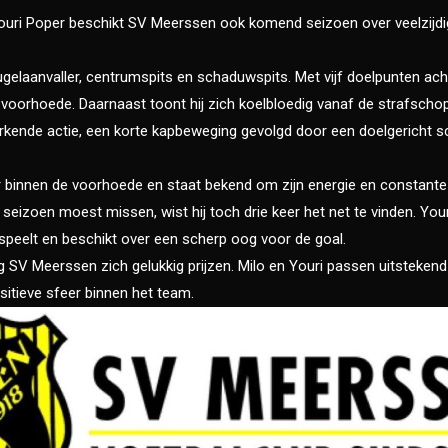
Youri Poper beschikt SV Meerssen ook komend seizoen over veelzijdi
eugelaanvaller, centrumspits en schaduwspits. Met vijf doelpunten ach
e voorhoede. Daarnaast toont hij zich koelbloedig vanaf de strafschop
merkende actie, een korte kapbeweging gevolgd door een doelgericht s
r binnen de voorhoede en staat bekend om zijn energie en constante 
t seizoen moest missen, wist hij toch drie keer het net te vinden. You
 speelt en beschikt over een scherp oog voor de goal.
 SV Meerssen zich gelukkig prijzen. Milo en Youri passen uitstekend bi
sitieve sfeer binnen het team.